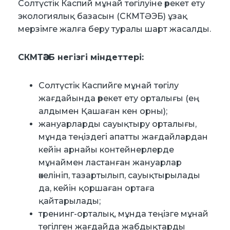
Солтүстік Каспий мұнай төгілуіне әрекет ету
экологиялық базасын (СКМТӘЭБ) ұзақ
мерзімге жалға беру туралы шарт жасалды.
СКМТӘЭБ негізгі міндеттері:
Солтүстік Каспийге мұнай төгілу
жағдайында әрекет ету орталығы (ең
алдымен Қашаған кен орны);
жануарларды сауықтыру орталығы,
мұнда теңіздегі апатты жағдайлардан
кейін арнайы контейнерлерде
мұнаймен ластанған жануарлар
әкелініп, тазартылып, сауықтырылады
да, кейін қоршаған ортаға
қайтарылады;
тренинг-орталық, мұнда теңізге мұнай
төгілген жағдайда жабдықтарды