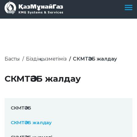
Басты
Біздің қызметіміз
СКМТӘЭБ жалдау
СКМТӘЭБ жалдау
СКМТӘЭБ
СКМТӘЭБ жалдау