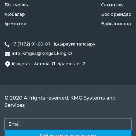
Біз туралы
Сатып алу
Жобалар
Бос орындар
Қызметтер
Байланыстар
+7 (7172) 91-60-01
Қоңырауға тапсыру
info_kmgss@kmgss.kmg.kz
Қазақстан, Астана, Д. Қонаев к-сі, 2
© 2020 All rights reserved. KMG Systems and
Services
Хабарламаға жазылыңыз