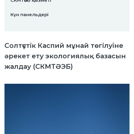
СКМТӘЭБ қызметі
Күн панельдері
Солтүстік Каспий мұнай төгілуіне
әрекет ету экологиялық базасын
жалдау (СКМТӘЭБ)