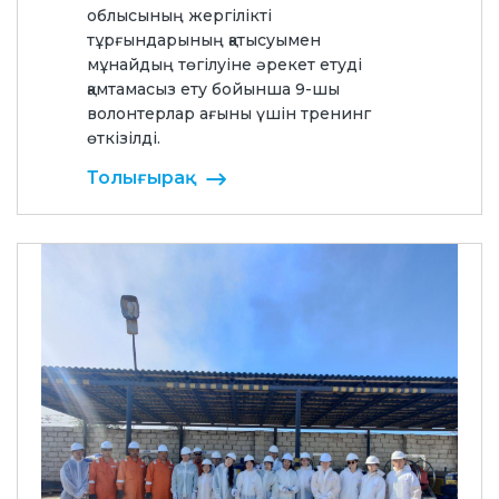
облысының жергілікті
тұрғындарының қатысуымен
мұнайдың төгілуіне әрекет етуді
қамтамасыз ету бойынша 9-шы
волонтерлар ағыны үшін тренинг
өткізілді.
Толығырақ