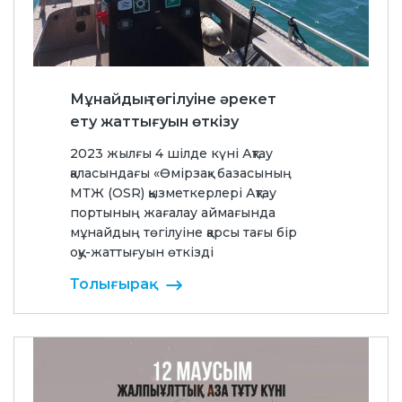
Мұнайдың төгілуіне әрекет
ету жаттығуын өткізу
2023 жылғы 4 шілде күні Ақтау
қаласындағы «Өмірзақ» базасының
МТЖ (OSR) қызметкерлері Ақтау
портының жағалау аймағында
мұнайдың төгілуіне қарсы тағы бір
оқу-жаттығуын өткізді
Толығырақ