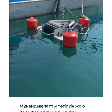
Мұнайдың апатты төгілуін жою