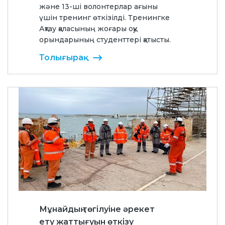
және 13-ші волонтерлар ағыны
үшін тренинг өткізілді. Тренингке
Ақтау қаласының жоғары оқу
орындарының студенттері қатысты.
Толығырақ
Мұнайдың төгілуіне әрекет
ету жаттығуын өткізу