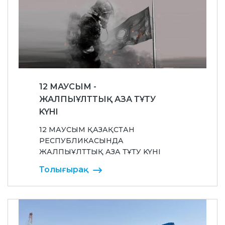
12 МАУСЫМ -
ЖАЛПЫҰЛТТЫҚ АЗА ТҰТУ
KYHI
12 МАУСЫМ ҚАЗАҚСТАН
РЕСПУБЛИКАСЫНДА
ЖАЛПЫҰЛТТЫҚ АЗА ТҰТУ KYHI
Толығырақ