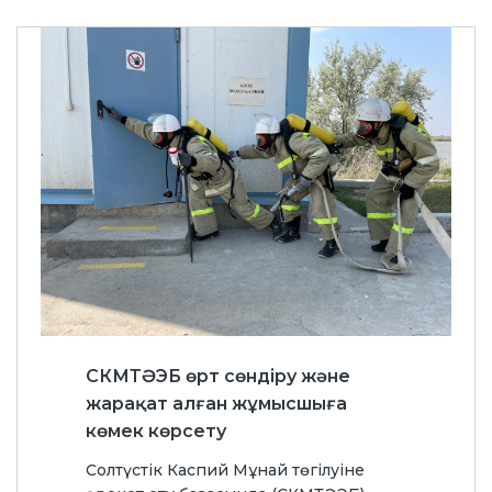
СКМТӘЭБ өрт сөндіру және
жарақат алған жұмысшыға
көмек көрсету
Солтүстік Каспий Мұнай төгілуіне