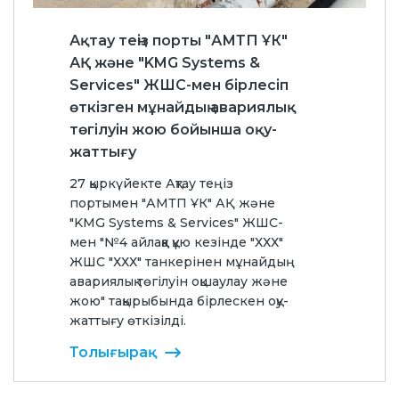
Ақтау теңіз порты "АМТП ҰК"
АҚ және "KMG Systems &
Services" ЖШС-мен бірлесіп
өткізген мұнайдың авариялық
төгілуін жою бойынша оқу-
жаттығу
27 қыркүйекте Ақтау теңіз
портымен "АМТП ҰК" АҚ және
"KMG Systems & Services" ЖШС-
мен "№4 айлаққа құю кезінде "ХХХ"
ЖШС "ХХХ" танкерінен мұнайдың
авариялық төгілуін оқшаулау және
жою" тақырыбында бірлескен оқу-
жаттығу өткізілді.
Толығырақ