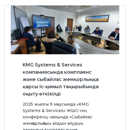
KMG Systems & Services
компаниясында комплаенс
және сыбайлас жемқорлыққа
қарсы іс-қимыл тақырыбында
оқыту өткізілді
2025 жылғы 9 маусымда «KMG
Systems & Services» ЖШС-нің
конференц-залында «Сыбайлас
жемқорлықтың алдын алудың
заманауи тәсілдері және