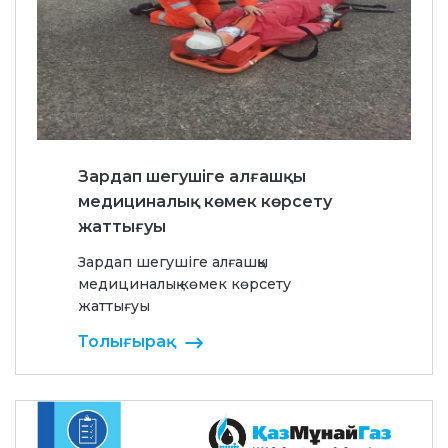
Зардап шегушіге алғашқы
медициналық көмек көрсету
жаттығуы
Зардап шегушіге алғашқы
медициналық көмек көрсету
жаттығуы
Толығырақ