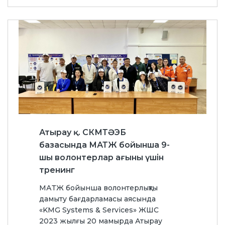
Атырау қ. СКМТӘЭБ
базасында МАТЖ бойынша 9-
шы волонтерлар ағыны үшін
тренинг
МАТЖ бойынша волонтерлықты
дамыту бағдарламасы аясында
«KMG Systems & Services» ЖШС
2023 жылғы 20 мамырда Атырау