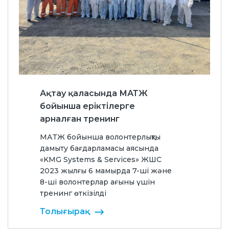
Ақтау қаласында МАТЖ
бойынша еріктілерге
арналған тренинг
МАТЖ бойынша волонтерлықты
дамыту бағдарламасы аясында
«KMG Systems & Services» ЖШС
2023 жылғы 6 мамырда 7-ші және
8-ші волонтерлар ағыны үшін
тренинг өткізілді
Толығырақ