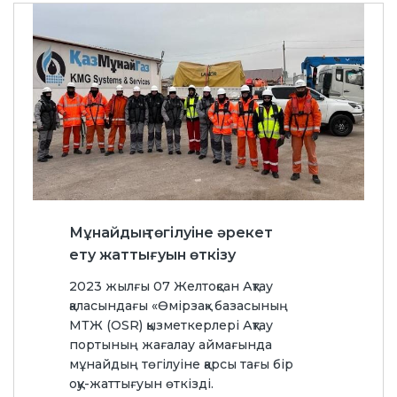
Мұнайдың төгілуіне әрекет
ету жаттығуын өткізу
2023 жылғы 07 Желтоқсан Ақтау
қаласындағы «Өмірзақ» базасының
МТЖ (OSR) қызметкерлері Ақтау
портының жағалау аймағында
мұнайдың төгілуіне қарсы тағы бір
оқу-жаттығуын өткізді.