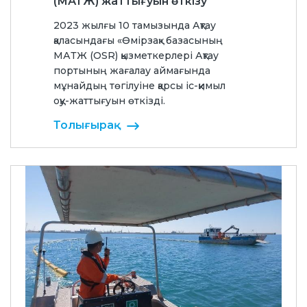
(МАТЖ) жаттығуын өткізу
2023 жылғы 10 тамызында Ақтау
қаласындағы «Өмірзақ» базасының
МАТЖ (OSR) қызметкерлері Ақтау
портының жағалау аймағында
мұнайдың төгілуіне қарсы іс-қимыл
оқу-жаттығуын өткізді.
Толығырақ