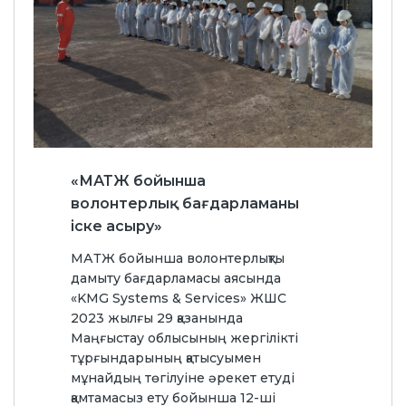
«МАТЖ бойынша
волонтерлық бағдарламаны
іске асыру»
МАТЖ бойынша волонтерлықты
дамыту бағдарламасы аясында
«KMG Systems & Services» ЖШС
2023 жылғы 29 қазанында
Маңғыстау облысының жергілікті
тұрғындарының қатысуымен
мұнайдың төгілуіне әрекет етуді
қамтамасыз ету бойынша 12-ші