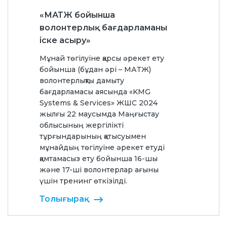
«МАТЖ бойынша
волонтерлық бағдарламаны
іске асыру»
Мұнай төгілуіне қарсы әрекет ету
бойынша (бұдан әрі – МАТЖ)
волонтерлықты дамыту
бағдарламасы аясында «KMG
Systems & Services» ЖШС 2024
жылғы 22 маусымда Маңғыстау
облысының жергілікті
тұрғындарының қатысуымен
мұнайдың төгілуіне әрекет етуді
қамтамасыз ету бойынша 16-шы
және 17-ші волонтерлар ағыны
үшін тренинг өткізілді.
Толығырақ