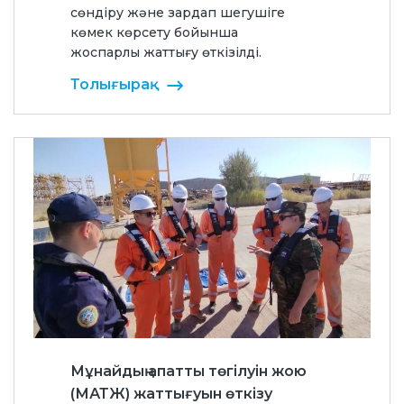
сөндіру және зардап шегушіге
көмек көрсету бойынша
жоспарлы жаттығу өткізілді.
Толығырақ
Мұнайдың апатты төгілуін жою
(МАТЖ) жаттығуын өткізу