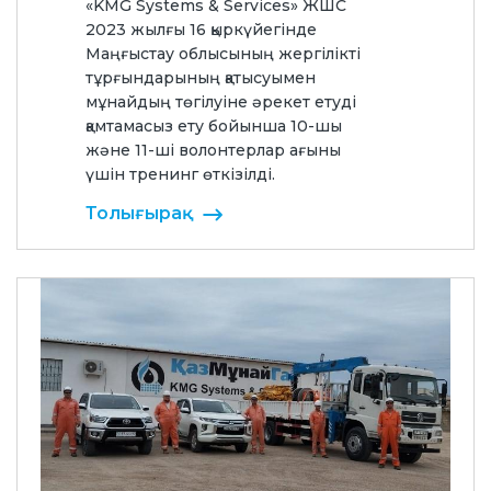
«KMG Systems & Services» ЖШС
2023 жылғы 16 қыркүйегінде
Маңғыстау облысының жергілікті
тұрғындарының қатысуымен
мұнайдың төгілуіне әрекет етуді
қамтамасыз ету бойынша 10-шы
және 11-ші волонтерлар ағыны
үшін тренинг өткізілді.
Толығырақ