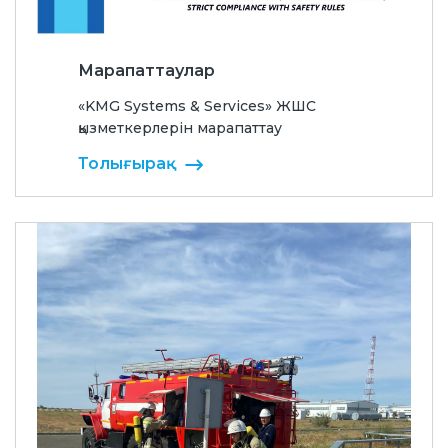
Марапаттаулар
«KMG Systems & Services» ЖШС
қызметкерлерін марапаттау
Толығырақ