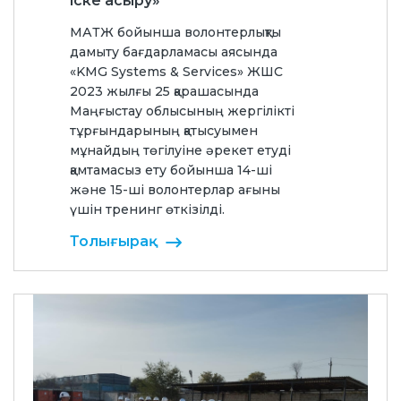
іске асыру»
МАТЖ бойынша волонтерлықты
дамыту бағдарламасы аясында
«KMG Systems & Services» ЖШС
2023 жылғы 25 қарашасында
Маңғыстау облысының жергілікті
тұрғындарының қатысуымен
мұнайдың төгілуіне әрекет етуді
қамтамасыз ету бойынша 14-ші
және 15-ші волонтерлар ағыны
үшін тренинг өткізілді.
Толығырақ