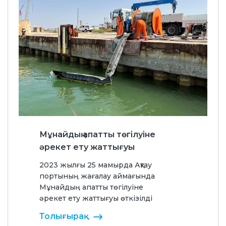
Мұнайдың апатты төгілуіне
әрекет ету жаттығуы
2023 жылғы 25 мамырда Ақтау
портының жағалау аймағында
Мұнайдың апатты төгілуіне
әрекет ету жаттығуы өткізілді
Толығырақ