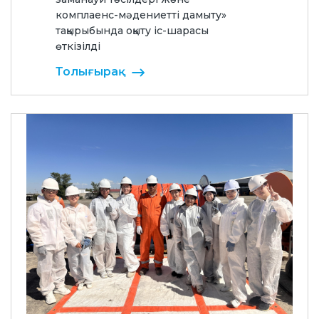
комплаенс-мәдениетті дамыту»
тақырыбында оқыту іс-шарасы
өткізілді
Толығырақ