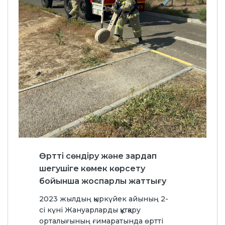
Өртті сөндіру және зардап
шегушіге көмек көрсету
бойынша жоспарлы жаттығу
2023 жылдың қыркүйек айының 2-
сі күні Жануарларды құтқару
орталығының ғимаратында өртті