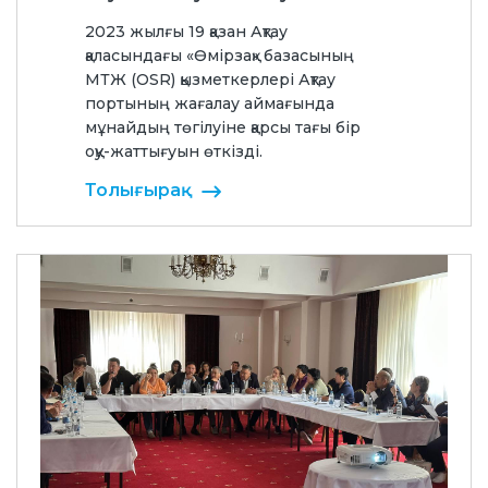
2023 жылғы 19 қазан Ақтау
қаласындағы «Өмірзақ» базасының
МТЖ (OSR) қызметкерлері Ақтау
портының жағалау аймағында
мұнайдың төгілуіне қарсы тағы бір
оқу-жаттығуын өткізді.
Толығырақ