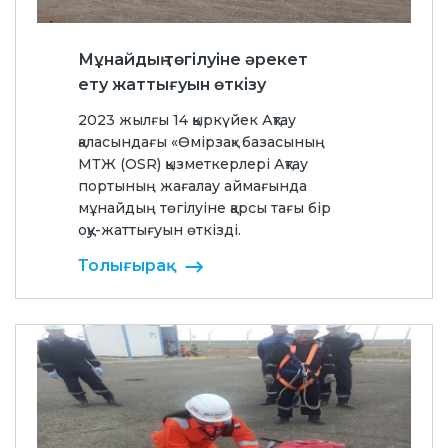
Мұнайдың төгілуіне әрекет
ету жаттығуын өткізу
2023 жылғы 14 қыркүйек Ақтау
қаласындағы «Өмірзақ» базасының
МТЖ (OSR) қызметкерлері Ақтау
портының жағалау аймағында
мұнайдың төгілуіне қарсы тағы бір
оқу-жаттығуын өткізді.
Толығырақ