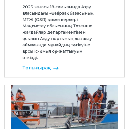
2023 жылғы 18-тамызында Ақтау
қаласындағы «Өмірзақ» базасының
МТЖ (OSR) қызметкерлері,
Маңғыстау облысының Төтенше
жағдайлар департаментімен
қосылып Ақтау портының жағалау
аймағында мұнайдың төгілуіне
қарсы іс-қимыл оқу-жаттығуын
өткізді.
Толығырақ