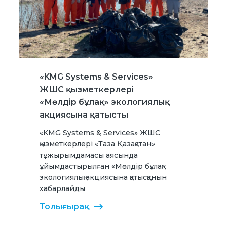
«KMG Systems & Services»
ЖШС қызметкерлері
«Мөлдір бұлақ» экологиялық
акциясына қатысты
«KMG Systems & Services» ЖШС
қызметкерлері «Таза Қазақстан»
тұжырымдамасы аясында
ұйымдастырылған «Мөлдір бұлақ»
экологиялық акциясына қатысқанын
хабарлайды
Толығырақ