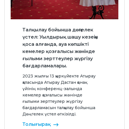
Талқылау бойынша дөңгелек
үстел: Уылдырық шашу кезеңін
қоса алғанда, ауа көпшікті
кемелер қозғалысы жөнінде
ғылыми зерттеулер жүргізу
бағдарламалары.
2023 жылғы 13 қыркүйекте Атырау
қаласында Атырау Дастан қонақ
үйінің конференц-залында
кемелер қозғалысы жөнінде
ғылыми зерттеулер жүргізу
бағдарламасын талқылау бойынша
Дөңгелек үстел өткізілді.
Толығырақ